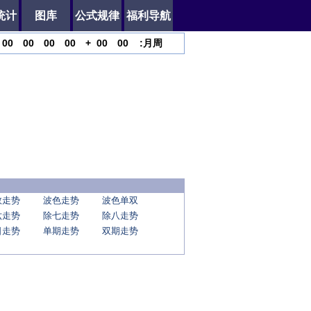
统计
图库
公式规律
福利导航
00
00
00
00
+
00
00
:
月
周
数走势
波色走势
波色单双
六走势
除七走势
除八走势
日走势
单期走势
双期走势