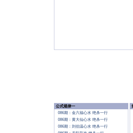
公式规律一
086期：金六福心水 绝杀一行
086期：黄大仙心水 绝杀一行
086期：刘伯温心水 绝杀一行