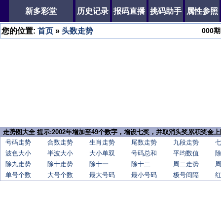
新多彩堂
历史记录
报码直播
挑码助手
属性参照
您的位置:
首页
»
头数走势
000
期
走势图大全 提示:2002年增加至49个数字，增设七奖，并取消头奖累积奖金上
号码走势
合数走势
生肖走势
尾数走势
九段走势
波色大小
半波大小
大小单双
号码总和
平均数值
除九走势
除十走势
除十一
除十二
周二走势
单号个数
大号个数
最大号码
最小号码
极号间隔