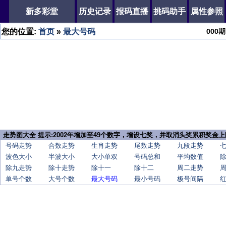
新多彩堂
历史记录
报码直播
挑码助手
属性参照
您的位置:
首页
»
最大号码
000
期
走势图大全 提示:2002年增加至49个数字，增设七奖，并取消头奖累积奖金上
号码走势
合数走势
生肖走势
尾数走势
九段走势
波色大小
半波大小
大小单双
号码总和
平均数值
除九走势
除十走势
除十一
除十二
周二走势
单号个数
大号个数
最大号码
最小号码
极号间隔