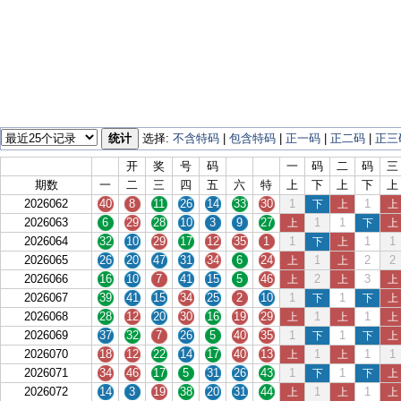
统计
选择:
不含特码
|
包含特码
|
正一码
|
正二码
|
正三
开
奖
号
码
一
码
二
码
三
期数
一
二
三
四
五
六
特
上
下
上
下
上
2026062
40
8
11
26
14
33
30
1
1
下
上
上
2026063
6
29
28
10
3
9
27
1
1
上
下
上
2026064
32
10
29
17
12
35
1
1
1
1
下
上
2026065
26
20
47
31
34
6
24
1
2
2
上
上
2026066
16
10
7
41
15
5
46
2
3
上
上
上
2026067
39
41
15
34
25
2
10
1
1
下
下
上
2026068
28
12
20
30
16
19
29
1
1
上
上
上
2026069
37
32
7
26
5
40
35
1
1
下
下
上
2026070
18
12
22
14
17
40
13
1
1
1
上
上
2026071
34
46
17
5
31
26
43
1
1
下
下
上
2026072
14
3
19
38
20
31
44
1
1
上
上
上