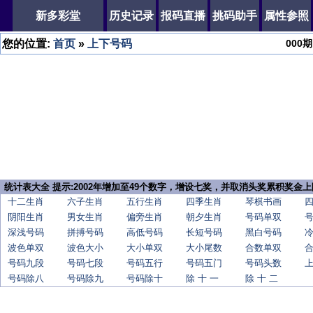
新多彩堂
历史记录
报码直播
挑码助手
属性参照
您的位置:
首页
»
上下号码
000
期
统计表大全 提示:2002年增加至49个数字，增设七奖，并取消头奖累积奖金上
十二生肖
六子生肖
五行生肖
四季生肖
琴棋书画
阴阳生肖
男女生肖
偏旁生肖
朝夕生肖
号码单双
深浅号码
拼搏号码
高低号码
长短号码
黑白号码
波色单双
波色大小
大小单双
大小尾数
合数单双
号码九段
号码七段
号码五行
号码五门
号码头数
号码除八
号码除九
号码除十
除 十 一
除 十 二