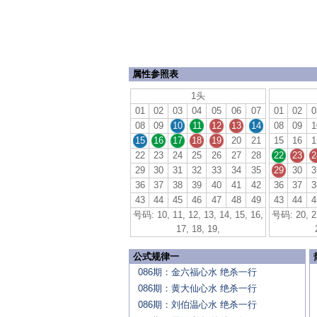
属性参照表
1头
01
02
03
04
05
06
07
01
02
0
08
09
10
11
12
13
14
08
09
1
15
16
17
18
19
20
21
15
16
1
22
23
24
25
26
27
28
22
23
2
29
30
31
32
33
34
35
29
30
3
36
37
38
39
40
41
42
36
37
3
43
44
45
46
47
48
49
43
44
4
号码: 10, 11, 12, 13, 14, 15, 16,
号码: 20, 21
17, 18, 19,
公式规律一
086期：金六福心水 绝杀一行
086期：黄大仙心水 绝杀一行
086期：刘伯温心水 绝杀一行