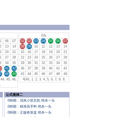
0头
5
06
07
01
02
03
04
05
06
07
2
13
14
08
09
10
11
12
13
14
9
20
21
15
16
17
18
19
20
21
6
27
28
22
23
24
25
26
27
28
3
34
35
29
30
31
32
33
34
35
0
41
42
36
37
38
39
40
41
42
7
48
49
43
44
45
46
47
48
49
44, 45, 46,
号码: 1, 2, 3, 4, 5, 6, 7, 8, 9,
,
公式规律二
086期：清风小筑玄机 绝杀一头
086期：精准高手料 绝杀一头
086期：正版铁算盘 绝杀一头