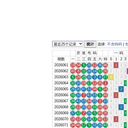
统计
选择:
不含特码
|
开
奖
号
码
一
码
期数
一
二
三
四
五
六
特
0
1
2
3
2026061
19
34
5
20
12
36
46
1
1
1
1
2026062
40
8
11
26
14
33
30
2
1
2
2
2026063
6
29
28
10
3
9
27
2
3
3
0
2026064
32
10
29
17
12
35
1
1
3
4
3
2026065
26
20
47
31
34
6
24
2
4
1
2
2026066
16
10
7
41
15
5
46
3
1
2
1
2026067
39
41
15
34
25
2
10
4
1
2
3
2026068
28
12
20
30
16
19
29
5
2
1
2
2026069
37
32
7
26
5
40
35
6
3
1
3
2026070
18
12
22
14
17
40
13
7
2
1
1
2026071
34
46
17
5
31
26
43
8
1
3
3