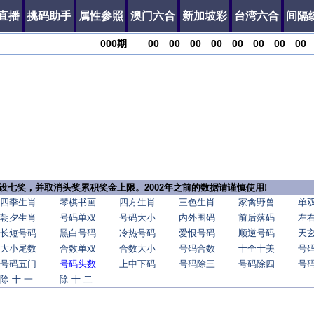
直播
挑码助手
属性参照
澳门六合
新加坡彩
台湾六合
间隔
000
期
00
00
00
00
00
00
00
00
，增设七奖，并取消头奖累积奖金上限。2002年之前的数据请谨慎使用!
四季生肖
琴棋书画
四方生肖
三色生肖
家禽野兽
单
朝夕生肖
号码单双
号码大小
内外围码
前后落码
左
长短号码
黑白号码
冷热号码
爱恨号码
顺逆号码
天
大小尾数
合数单双
合数大小
号码合数
十全十美
号
号码五门
号码头数
上中下码
号码除三
号码除四
号
除 十 一
除 十 二