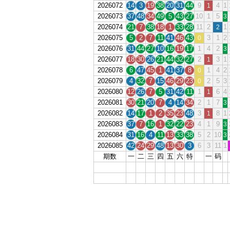
2026072
14
3
19
38
20
31
44
9
4
1
1
2026073
37
48
34
49
5
43
27
10
1
5
3
2026074
21
7
38
18
1
33
28
11
2
1
2
2026075
5
2
7
11
41
46
43
3
1
2
0
2026076
31
44
27
10
16
19
17
1
4
2
3
2026077
18
30
26
21
44
32
27
2
3
1
1
2026078
6
47
45
1
41
37
8
1
4
2
0
2026079
4
32
7
15
46
29
23
2
5
3
0
2026080
12
26
7
5
31
42
11
1
6
4
1
2026081
30
21
20
7
4
14
34
2
1
7
3
2026082
14
17
1
2
35
23
48
3
8
1
1
2026083
37
7
16
1
32
22
23
4
1
9
3
2026084
31
16
4
11
13
33
38
5
2
10
3
2026085
42
24
29
48
13
30
3
6
3
11
1
期数
一
二
三
四
五
六
特
一
码