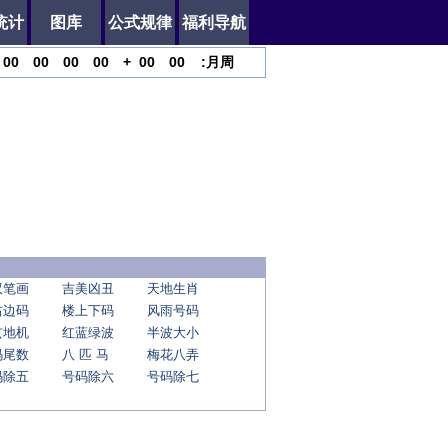
统计
图库
公式规律
福利导航
00
00
00
00
+
00
00
:
月
周
双笔画
吉美凶丑
天地生肖
右边码
楼上下码
风雨号码
玄地机
红蓝绿波
半波大小
码尾数
八 匹 马
梅花八弄
码除五
号码除六
号码除七